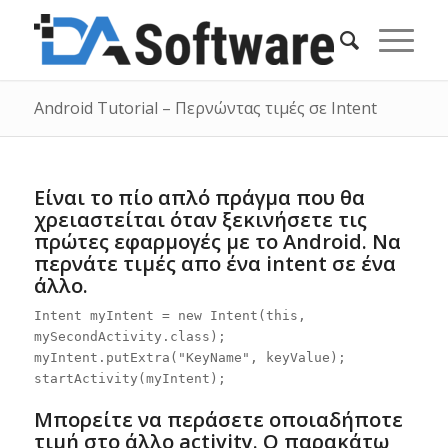
Android Tutorial – Περνώντας τιμές σε Intent
Είναι το πίο απλό πράγμα που θα
χρειαστείται όταν ξεκινήσετε τις
πρώτες εφαρμογές με το Android. Να
περνάτε τιμές απο ένα intent σε ένα
άλλο.
Intent myIntent = new Intent(this,
mySecondActivity.class);
myIntent.putExtra("KeyName", keyValue);
startActivity(myIntent);
Μπορείτε να περάσετε οποιαδήποτε
τιμή στο άλλο activity. Ο παρακάτω